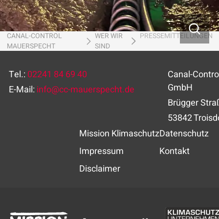
CANAL-CONTROL
WER WIR
PRESSEMITTEILUNGEN
MAUERSPECHT
SIND
Tel.:
02241 84 69 40
Canal-Contr
GmbH
E-Mail:
info
@
cc-mauerspecht.de
Brügger Stra
53842 Troisd
Mission Klimaschutz
Datenschutz
Impressum
Kontakt
Disclaimer