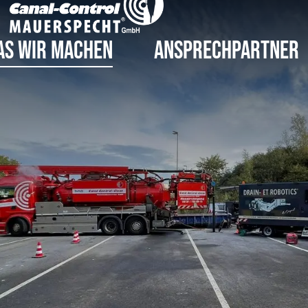
as wir machen
Ansprechpartner
Höchstdruck-Wasserstrahlen