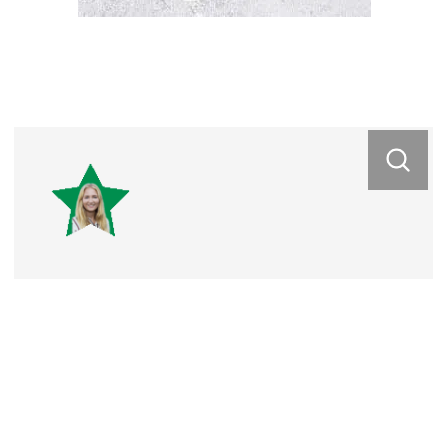
Carolin Sikorra
Carolin Sikorra
Industriekauffrau
Industriekauffrau
Azubi bis
2022
Jetzige Position
Personaladministration