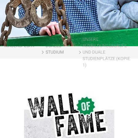
CANAL-CONTROL
AUSBILDUNG /
UNSERE
MAUERSPECHT
DUALES
AUSBILDUNGSBERUFE
STUDIUM
UND DUALE
STUDIENPLÄTZE (KOPIE
1)