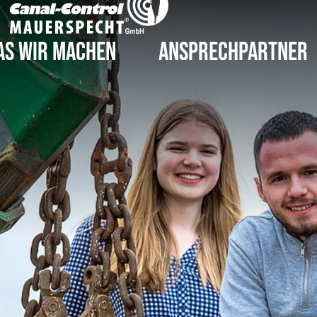
as wir machen
Ansprechpartner
Höchstdruck-Wasserstrahlen